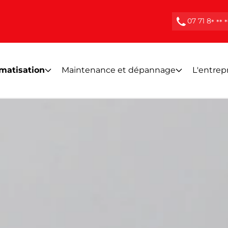
07 71 8
* ** *
imatisation
Maintenance et dépannage
L'entrep