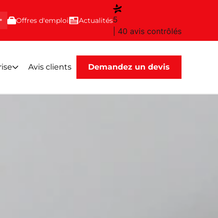
5
Offres d'emploi
Actualités
*
| 40 avis contrôlés
rise
Avis clients
Demandez un devis