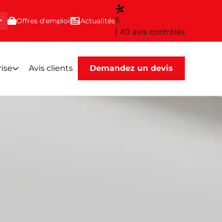
5
Offres d'emploi
Actualités
*
| 40 avis contrôlés
rise
Avis clients
Demandez un devis