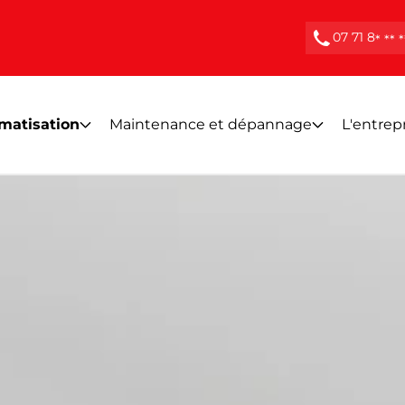
07 71 8
* ** *
imatisation
Maintenance et dépannage
L'entrep