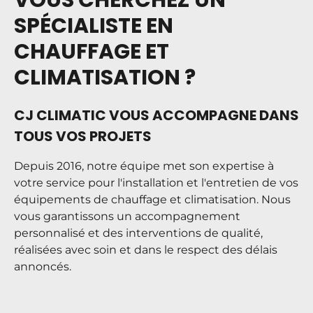
VOUS CHERCHEZ UN
Vos données personnelles sont collectées
SPÉCIALISTE EN
pour le traitement de votre demande de
contact.
CHAUFFAGE ET
Vous disposez de droits sur vos données, à
savoir : un droit d'accès et d'information ; un
CLIMATISATION ?
droit de rectification ; un droit d'effacement ;
un droit à la limitation du traitement ; un
droit à la portabilité de vos données ; un droit
CJ CLIMATIC VOUS ACCOMPAGNE DANS
d'opposition ; un droit de réclamation auprès
TOUS VOS PROJETS
d'une autorité de contrôle ; le droit de donner
des directives post-mortem.
Depuis 2016, notre équipe met son expertise à
Pour en savoir plus sur le traitement de vos
données et l'exercice de vos droits, consultez
votre service pour l'installation et l'entretien de vos
notre
Politique de confidentialité
.*
équipements de chauffage et climatisation. Nous
vous garantissons un
accompagnement
personnalisé
et des
interventions de qualité
,
réalisées avec soin et dans le respect des délais
annoncés.