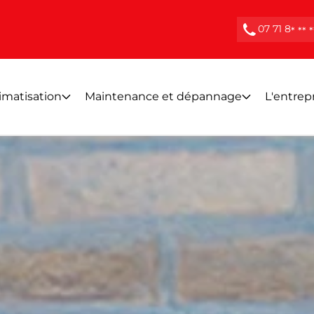
07 71 8
* ** *
limatisation
Maintenance et dépannage
L'entrep