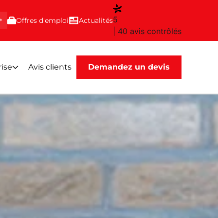
5
Offres d'emploi
Actualités
*
| 40 avis contrôlés
rise
Avis clients
Demandez un devis